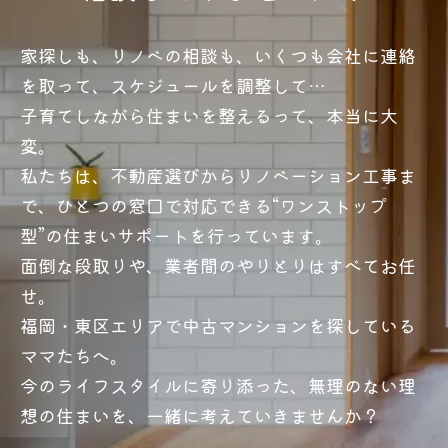
家探しも、リノベの相談も、いくつも会社に連絡
を取って、スケジュールを調整して…
子育てしながら住まいを整えるって、本当に大
変。
私たちは、不動産選びからリノベーション工事ま
で、ひとつの窓口で対応できる“ワンストップ
型”の住まいサポートを行っています。
面倒な段取りや、業者間のやりとりはすべてお任
せ。
福岡・東区エリアで中古マンションを探している
ママたちへ。
今のライフスタイルに寄り添った、無理のない理
想の住まいを、一緒に考えていきませんか？