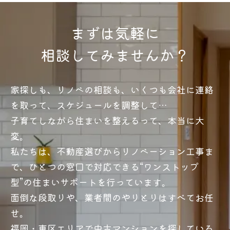
まずは気軽に
相談してみませんか？
家探しも、リノベの相談も、いくつも会社に連絡
を取って、スケジュールを調整して…
子育てしながら住まいを整えるって、本当に大
変。
私たちは、不動産選びからリノベーション工事ま
で、ひとつの窓口で対応できる“ワンストップ
型”の住まいサポートを行っています。
面倒な段取りや、業者間のやりとりはすべてお任
せ。
福岡・東区エリアで中古マンションを探している