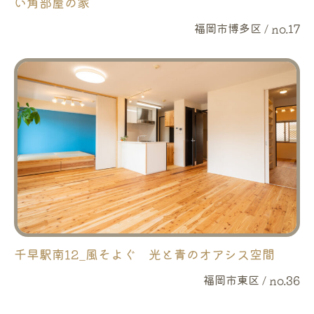
い角部屋の家
福岡市博多区 / no.17
千早駅南12_風そよぐ 光と青のオアシス空間
福岡市東区 / no.36