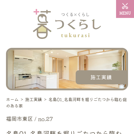
MENU
施工実績
ホーム
＞
施工実績
＞
名島01_名島河畔を掘りごたつから臨む庭
のある家
福岡市東区 / no.27
名島01_名島河畔を掘りごたつから臨む