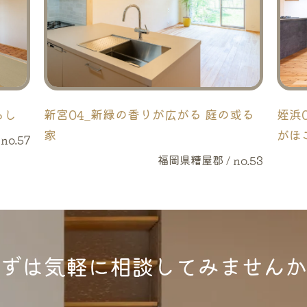
らし
新宮04_新緑の香りが広がる 庭の或る
姪浜
家
がほ
no.57
福岡県糟屋郡 / no.53
ずは気軽に
相談してみませんか