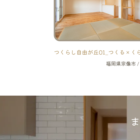
つくらし自由が丘01_つくる×く
福岡県宗像市 / 
ま