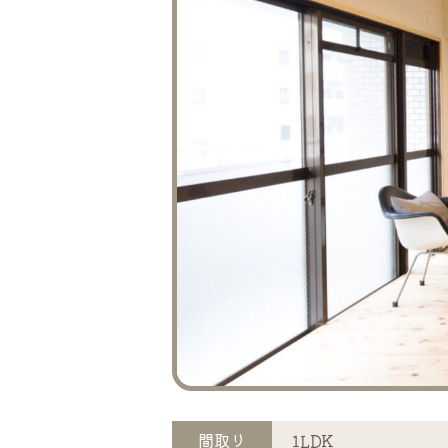
間取り
1LDK